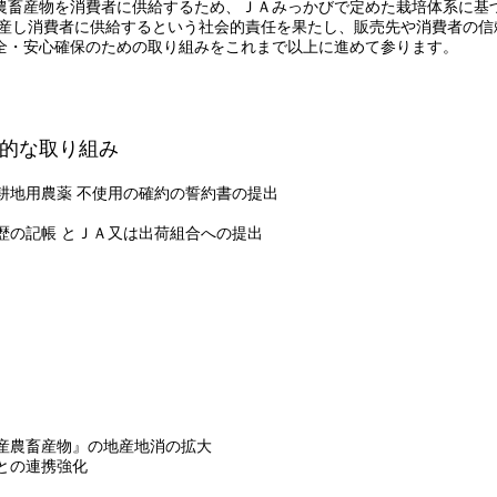
農畜産物を消費者に供給するため、ＪＡみっかびで定めた栽培体系に基
生産し消費者に供給するという社会的責任を果たし、販売先や消費者の信
全・安心確保のための取り組みをこれまで以上に進めて参ります。
的な取り組み
耕地用農薬 不使用の確約の誓約書の提出
歴の記帳 とＪＡ又は出荷組合への提出
産農畜産物』の地産地消の拡大
との連携強化