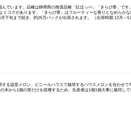
組んでいます。品種は静岡県の推奨品種「紅ほっぺ」「きらぴ香」です
がよくコクがあります。「きらぴ香」はフルーティーな香りとなめらかな
月下旬まで続き、約25万パックが出荷されます。 （出荷時期 12月～5
培する温室メロン、ビニールハウスで栽培するハウスメロンを合わせて
の木から1個の実だけを収穫するため、生産者は1個1個大事に栽培して