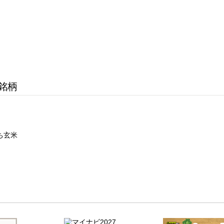
銘柄
ち玄米