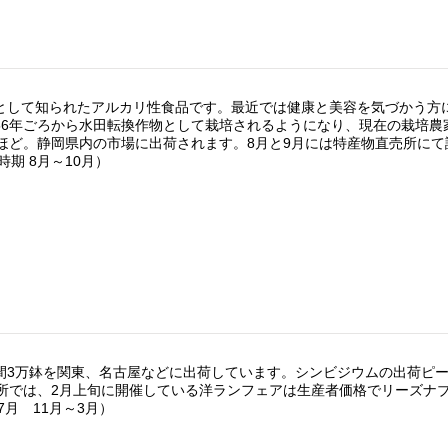
として知られたアルカリ性食品です。最近では健康と美容を気づかう方
56年ごろから水田転換作物として栽培されるようになり、現在の栽培農
ックほど。静岡県内の市場に出荷されます。8月と9月には特産物直売所に
期 8月～10月）
間3万鉢を関東、名古屋などに出荷しています。シンビジウムの出荷ピー
売所では、2月上旬に開催している洋ランフェアは生産者価格でリーズナ
月 11月～3月）