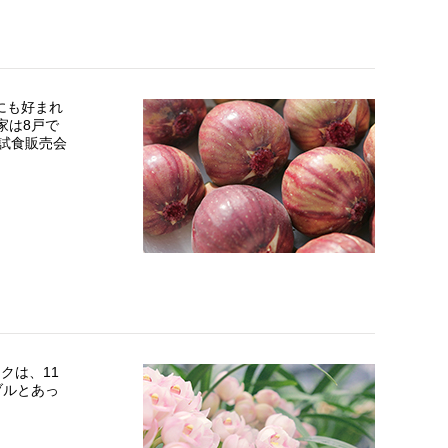
にも好まれ
家は8戸で
て試食販売会
クは、11
ブルとあっ