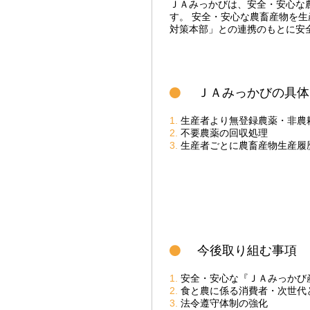
ＪＡみっかびは、安全・安心な
す。 安全・安心な農畜産物を
対策本部」との連携のもとに安
ＪＡみっかびの具体
1.
生産者より無登録農薬・非農
2.
不要農薬の回収処理
3.
生産者ごとに農畜産物生産履
今後取り組む事項
1.
安全・安心な『ＪＡみっかび
2.
食と農に係る消費者・次世代
3.
法令遵守体制の強化