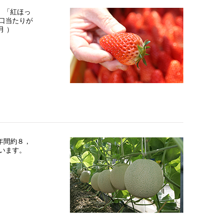
。「紅ほっ
口当たりが
月 ）
年間約８，
います。