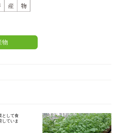
産物
菜として食
荷していま