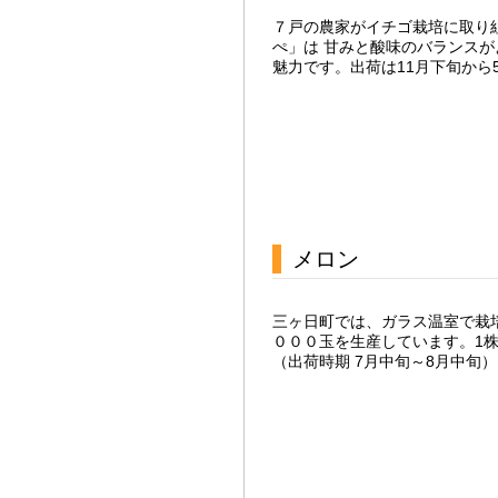
７戸の農家がイチゴ栽培に取り
ぺ」は 甘みと酸味のバランス
魅力です。出荷は11月下旬から5
メロン
三ヶ日町では、ガラス温室で栽
０００玉を生産しています。1株
（出荷時期 7月中旬～8月中旬）