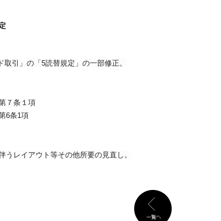
定
ード取引」の「5読替規定」の一部修正。
第７条１項
第6条1項
伴うレイアウト等その他所要の見直し。