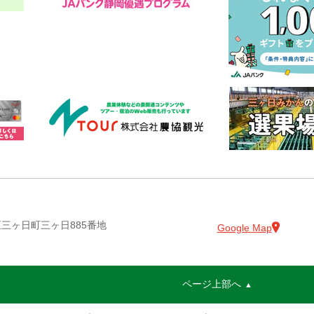
名区三ヶ日町三ヶ日885番地
Google Map
ページ上部へ