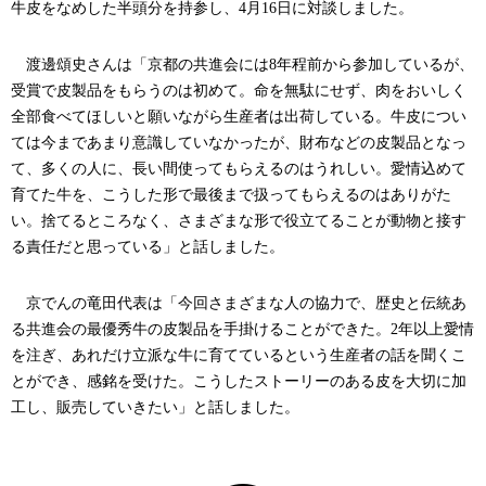
牛皮をなめした半頭分を持参し、
4
月
16
日に対談しました。
渡邊頌史さんは「京都の共進会には
8
年程前から参加しているが、
受賞で皮製品をもらうのは初めて。命を無駄にせず、肉をおいしく
全部食べてほしいと願いながら生産者は出荷している。牛皮につい
ては今まであまり意識していなかったが、財布などの皮製品となっ
て、多くの人に、長い間使ってもらえるのはうれしい。愛情込めて
育てた牛を、こうした形で最後まで扱ってもらえるのはありがた
い。捨てるところなく、さまざまな形で役立てることが動物と接す
る責任だと思っている」と話しました。
京でんの竜田代表は「今回さまざまな人の協力で、歴史と伝統あ
る共進会の最優秀牛の皮製品を手掛けることができた。
2
年以上愛情
を注ぎ、あれだけ立派な牛に育てているという生産者の話を聞くこ
とができ、感銘を受けた。こうしたストーリーのある皮を大切に加
工し、販売していきたい」と話しました。