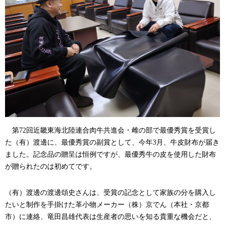
第
72
回近畿東海北陸連合肉牛共進会・雌の部で最優秀賞を受賞し
た（有）渡邊に、最優秀賞の副賞として、今年
3
月、牛皮財布が届き
ました。記念品の贈呈は恒例ですが、最優秀牛の皮を使用した財布
が贈られたのは初めてです。
（有）渡邊の渡邊頌史さんは、受賞の記念として家族の分を購入し
たいと制作を手掛けた革小物メーカー（株）京でん（本社・京都
市）に連絡、竜田昌雄代表は生産者の思いを知る貴重な機会だと、