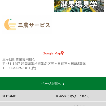
Google Map
三ヶ日町農業協同組合
〒431-1497 静岡県浜松市浜名区三ヶ日町三ヶ日885番地
TEL.053-525-1011(代)
ページ上部へ
HOME
JAみっかびについて