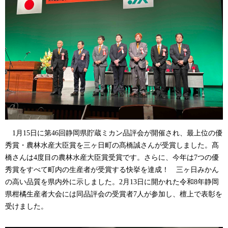
1
月
15
日に第
46
回静岡県貯蔵ミカン品評会が開催され、最上位の優
秀賞・農林水産大臣賞を三ヶ日町の髙橋誠さんが受賞しました。髙
橋さんは
4
度目の農林水産大臣賞受賞です。さらに、今年は
7
つの優
秀賞をすべて町内の生産者が受賞する快挙を達成！ 三ヶ日みかん
の高い品質を県内外に示しました。
2
月
13
日に開かれた令和
8
年静岡
県柑橘生産者大会には同品評会の受賞者
7
人が参加し、檀上で表彰を
受けました。