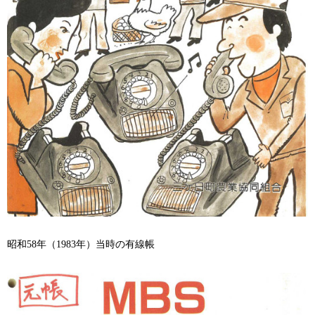
昭和
58
年（
1983
年）当時の有線帳