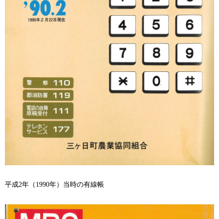
平成
2
年（
1990
年）当時の有線帳