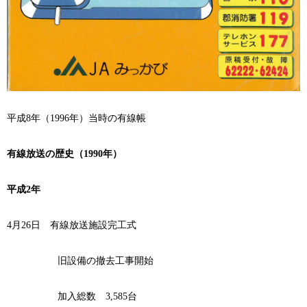
平成
8
年（
1996
年）当時の有線帳
有線放送の歴史（
1990
年）
平成
2
年
4
月
26
日
有線放送施設完工式
旧設備の撤去工事開始
加入総数
3,585
台