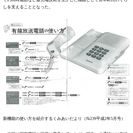
しを支えることとなった。
新機能の使い方を紹介するくみあいだより（№
239
平成
2
年
5
月号）