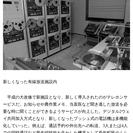
新しくなった有線放送施設内
平成の大改修で新施設となり、新しく導入されたのがテレホンサ
ービスだ。お知らせや農作業メモ、当直医など聞き逃した放送を必
要な時に聞くことができるようサービスが向上した。デジタル
2
ウェ
イ共同加入方式となり、新しくなったプッシュ式の電話機は多機能
化していった。例えば、通話予約や外出先への転送、
3
人または
4
人
での同時通話など最先端技術を生かした機器として長年町民のくら