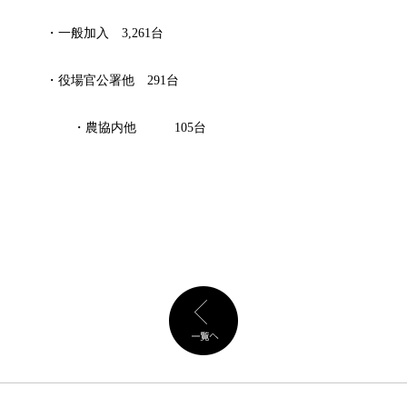
・一般加入
3,261
台
・役場官公署他
291
台
・農協内他
105
台