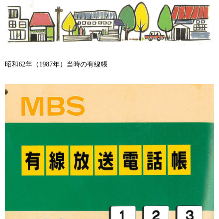
昭和
62
年（
1987
年）当時の有線帳